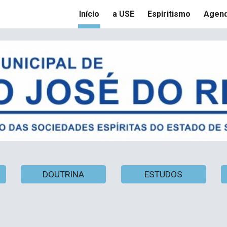
Início
a USE
Espiritismo
Agen
ip to main content
Skip to navigat
DOUTRINA
ESTUDOS