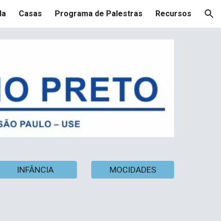
da
Casas
Programa de Palestras
Recursos
ion
INFÂNCIA
MOCIDADES